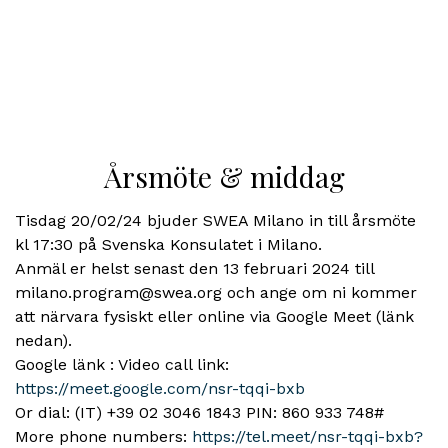
Årsmöte & middag
Tisdag 20/02/24 bjuder SWEA Milano in till årsmöte
kl 17:30 på Svenska Konsulatet i Milano.
Anmäl er helst senast den 13 februari 2024 till
milano.program@swea.org och ange om ni kommer
att närvara fysiskt eller online via Google Meet (länk
nedan).
Google länk : Video call link:
https://meet.google.com/nsr-tqqi-bxb
Or dial: ‪(IT) +39 02 3046 1843‬ PIN: ‪860 933 748‬#
More phone numbers:
https://tel.meet/nsr-tqqi-bxb?